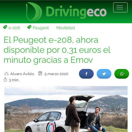
Desp
nave
e-208
Peugeot
Movilidad
El Peugeot e-208, ahora
disponible por 0,31 euros el
minuto gracias a Emov
Alvaro Avilés
5 marzo 2020
3 min.