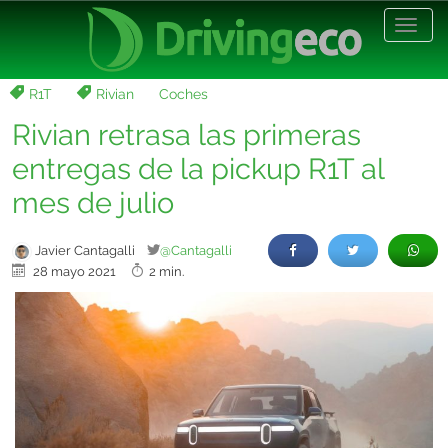
Desp
nave
R1T
Rivian
Coches
Rivian retrasa las primeras
entregas de la pickup R1T al
mes de julio
Javier Cantagalli
@Cantagalli
28 mayo 2021
2 min.