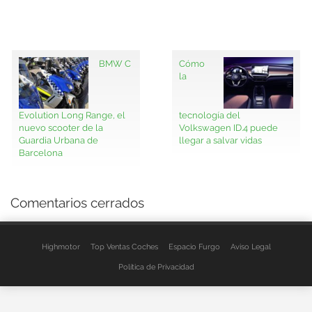
BMW C
Cómo
la
Evolution Long Range, el
tecnología del
nuevo scooter de la
Volkswagen ID.4 puede
Guardia Urbana de
llegar a salvar vidas
Barcelona
Comentarios cerrados
Highmotor
Top Ventas Coches
Espacio Furgo
Aviso Legal
Política de Privacidad