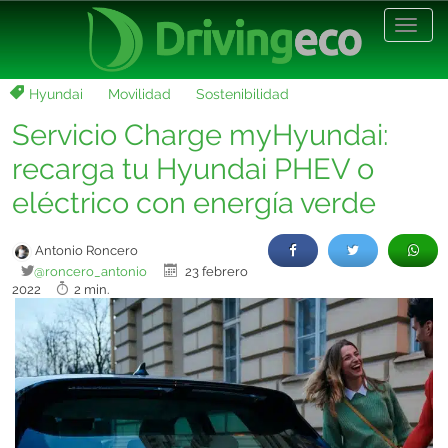
Desp
nave
Hyundai
Movilidad
Sostenibilidad
Servicio Charge myHyundai:
recarga tu Hyundai PHEV o
eléctrico con energía verde
Antonio Roncero
@roncero_antonio
23 febrero
2022
2 min.