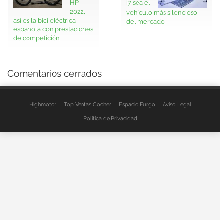
HP
i7 sea el
2022,
vehículo más silencioso
así es la bici eléctrica
del mercado
española con prestaciones
de competición
Comentarios cerrados
Highmotor
Top Ventas Coches
Espacio Furgo
Aviso Legal
Política de Privacidad