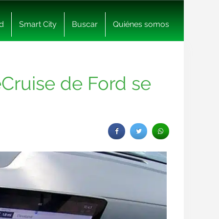
d
Smart City
Buscar
Quiénes somos
eCruise de Ford se