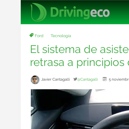
Ford
Tecnología
El sistema de asist
retrasa a principios
Javier Cantagalli
@Cantagalli
5 noviemb