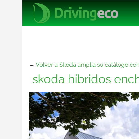
←
Volver a Skoda amplía su catálogo con
skoda híbridos ench