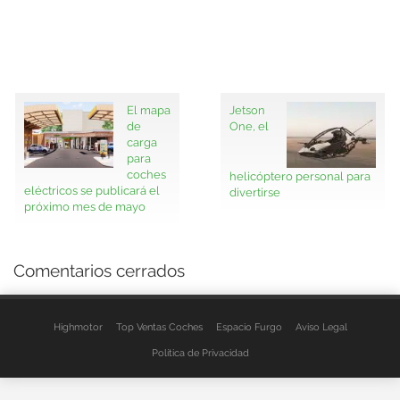
El mapa
Jetson
de
One, el
carga
para
coches
helicóptero personal para
eléctricos se publicará el
divertirse
próximo mes de mayo
Comentarios cerrados
Highmotor
Top Ventas Coches
Espacio Furgo
Aviso Legal
Política de Privacidad