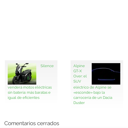
Silence
Alpine
GT-X
Over: el
SUV
venderá motos eléctricas
eléctrico de Alpine se
sin batería: más baratas e
«esconde» bajo la
igual de eficientes
carrocería de un Dacia
Duster
Comentarios cerrados