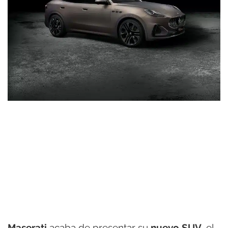
Maserati
acaba de presentar su
nuevo SUV
, el