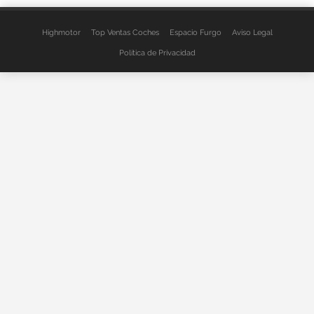
Highmotor
Top Ventas Coches
Espacio Furgo
Aviso Legal
Política de Privacidad