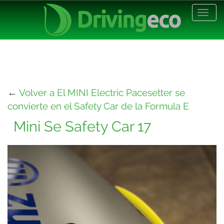
Desp
nave
←
Volver a El MINI Electric Pacesetter se
convierte en el Safety Car de la Formula E
Mini Se Safety Car 17