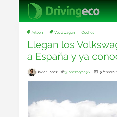
Arteon
Volkswagen
Coches
Llegan los Volkswa
a España y ya cono
Javier López
@jlopezbryan96
9 febrero