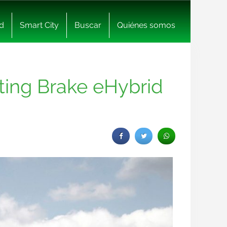
d
Smart City
Buscar
Quiénes somos
ting Brake eHybrid