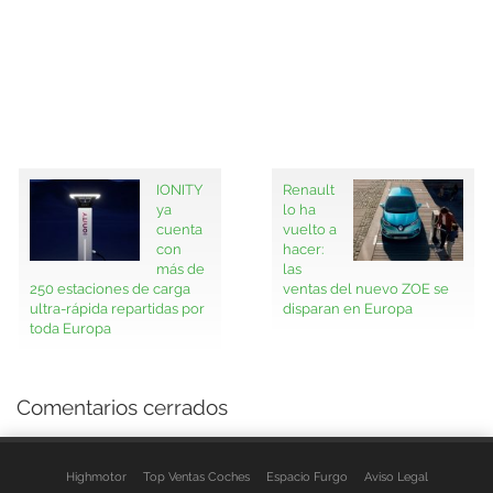
IONITY
Renault
ya
lo ha
cuenta
vuelto a
con
hacer:
más de
las
250 estaciones de carga
ventas del nuevo ZOE se
ultra-rápida repartidas por
disparan en Europa
toda Europa
Comentarios cerrados
Highmotor
Top Ventas Coches
Espacio Furgo
Aviso Legal