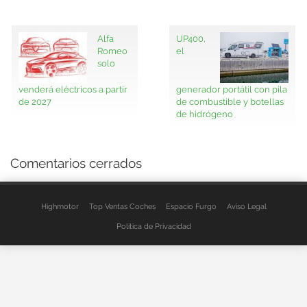
Alfa
UP400,
Romeo
el
solo
venderá eléctricos a partir
generador portátil con pila
de 2027
de combustible y botellas
de hidrógeno
Comentarios cerrados
Highmotor
Top Ventas Coches
Espacio Furgo
Aviso Legal
Política de Privacidad