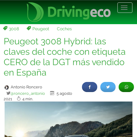
Desp
nave
3008
Peugeot
Coches
Peugeot 3008 Hybrid: las
claves del coche con etiqueta
CERO de la DGT más vendido
en España
Antonio Roncero
@roncero_antonio
5 agosto
2021
4 min.